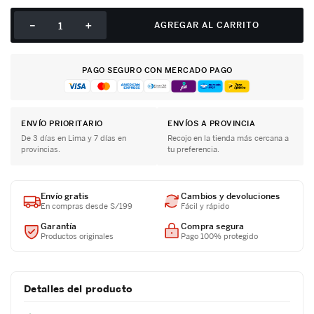
－
＋
AGREGAR AL CARRITO
PAGO SEGURO CON MERCADO PAGO
ENVÍO PRIORITARIO
ENVÍOS A PROVINCIA
De 3 días en Lima y 7 días en
Recojo en la tienda más cercana a
provincias.
tu preferencia.
Envío gratis
Cambios y devoluciones
En compras desde S/199
Fácil y rápido
Garantía
Compra segura
Productos originales
Pago 100% protegido
Detalles del producto