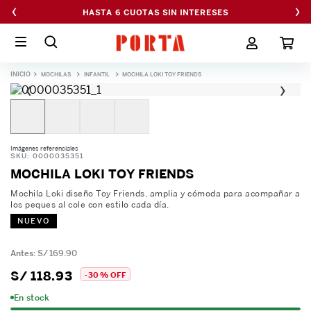
‹
›
HASTA 6 CUOTAS SIN INTERESES
MOCHILAS
INFANTIL
MOCHILA LOKI TOY FRIENDS
‹
›
Imágenes referenciales
SKU
:
0000035351
MOCHILA LOKI TOY FRIENDS
Mochila Loki diseño Toy Friends, amplia y cómoda para acompañar a
los peques al cole con estilo cada día.
NUEVO
S/
169
.
90
S/
118
.
93
-
30 %
OFF
En stock