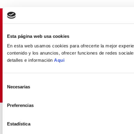
SUSCRÍBETE Y OBTÉN
PROMOCIONES EXCLUSIVAS
Esta página web usa cookies
Déjanos tu email y seras el primero en enterarte de
nuestras Ofertas
En esta web usamos cookies para ofrecerte la mejor experien
contenido y los anuncios, ofrecer funciones de redes sociales
detalles e información
Aqui
SUSCRIBIRME
Selección
Necesarias
de
Política de Privacidad
Términos y
He leído y aceptado la
y los
Condiciones
para envío de promociones
consentimiento
Preferencias
ENVIOS RÁPIDOS Y
COMPRA FÁCIL Y 10
SEGUROS
SEGURA
Estadística
Contamos con delivery propio
Experiencia de compra
transparente