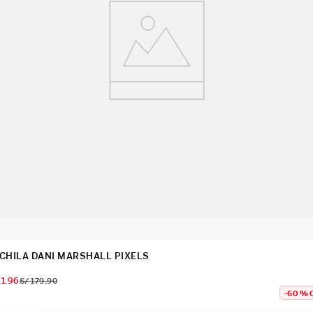
CHILA DANI MARSHALL PIXELS
71
.
96
S/
179
.
90
-
60 %