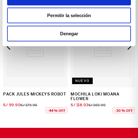
IDEALES PARA TÍ
Permitir la selección
Denegar
NUEVO
PACK JULES MICKEYS ROBOT
MOCHILA LOKI MOANA
FLOWER
S/
99
.
90
S/
118
.
93
S/
179
.
90
S/
169
.
90
-
44 %
OFF
-
30 %
OFF