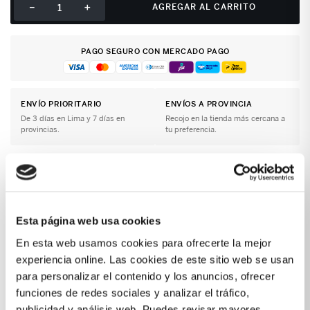
－
＋
AGREGAR AL CARRITO
PAGO SEGURO CON MERCADO PAGO
ENVÍO PRIORITARIO
ENVÍOS A PROVINCIA
De 3 días en Lima y 7 días en
Recojo en la tienda más cercana a
provincias.
tu preferencia.
Envío gratis
Cambios y devoluciones
En compras desde S/199
Fácil y rápido
Garantía
Compra segura
Productos originales
Pago 100% protegido
Esta página web usa cookies
En esta web usamos cookies para ofrecerte la mejor
experiencia online. Las cookies de este sitio web se usan
Detalles del producto
para personalizar el contenido y los anuncios, ofrecer
funciones de redes sociales y analizar el tráfico,
Compartimiento principal con cierreBolsillo interno
simpleBolsillos externosBolsillos laterales de
publicidad y análisis web. Puedes revisar mayores