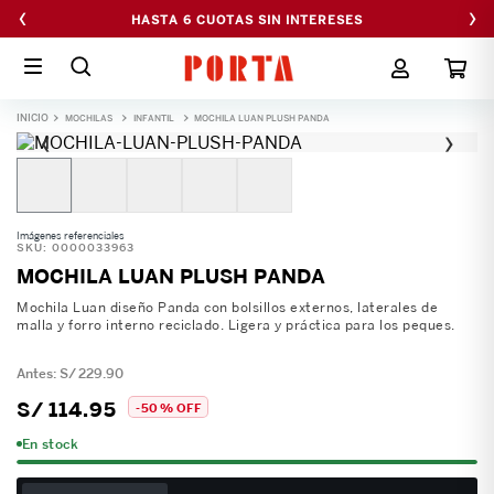
‹
›
HASTA 6 CUOTAS SIN INTERESES
MOCHILAS
INFANTIL
MOCHILA LUAN PLUSH PANDA
‹
›
Imágenes referenciales
SKU
:
0000033963
MOCHILA LUAN PLUSH PANDA
Mochila Luan diseño Panda con bolsillos externos, laterales de
malla y forro interno reciclado. Ligera y práctica para los peques.
S/
229
.
90
S/
114
.
95
-
50 %
OFF
En stock