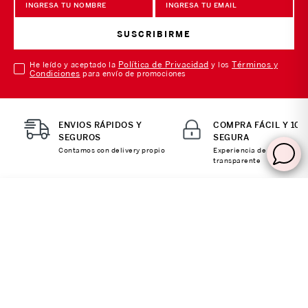
SUSCRIBIRME
Política de Privacidad
Términos y
He leído y aceptado la
y los
Condiciones
para envío de promociones
ENVIOS RÁPIDOS Y
COMPRA FÁCIL Y 10
SEGUROS
SEGURA
Contamos con delivery propio
Experiencia de compra
transparente
AGREGAR AL CARRITO
SOBRE NOSOTROS
Sobre Nosotros
MI CUENTA
Nuestas tiendas
Ingresa a tu Cuenta
Distribuidor Porta
ATENCIÓN AL CLIENTE
Ver mis Pedidos