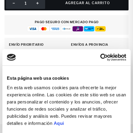
－
＋
AGREGAR AL CARRITO
PAGO SEGURO CON MERCADO PAGO
ENVÍO PRIORITARIO
ENVÍOS A PROVINCIA
De 3 días en Lima y 7 días en
Recojo en la tienda más cercana a
provincias.
tu preferencia.
Envío gratis
Cambios y devoluciones
Esta página web usa cookies
En compras desde S/199
Fácil y rápido
En esta web usamos cookies para ofrecerte la mejor
Garantía
Compra segura
Productos originales
Pago 100% protegido
experiencia online. Las cookies de este sitio web se usan
para personalizar el contenido y los anuncios, ofrecer
funciones de redes sociales y analizar el tráfico,
publicidad y análisis web. Puedes revisar mayores
detalles e información
Aqui