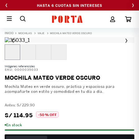
‹
›
HASTA 6 CUOTAS SIN INTERESES
MOCHILAS
VIAJE
MOCHILA MATEO VERDE OSCURO
‹
›
Imágenes referenciales
SKU
:
0000035033
MOCHILA MATEO VERDE OSCURO
Mochila Mateo en verde oscuro, práctica y espaciosa para
acompañarte con estilo y comodidad en tu día a día.
S/
229
.
90
S/
114
.
95
-
50 %
OFF
En stock