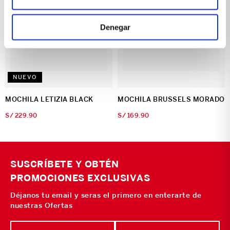
Denegar
NUEVO
MOCHILA LETIZIA BLACK
MOCHILA BRUSSELS MORADO
S/
229
.
90
S/
169
.
90
SUSCRÍBETE Y OBTÉN
PROMOCIONES EXCLUSIVAS
Déjanos tu email y seras el primero en enterarte de
nuestras Ofertas