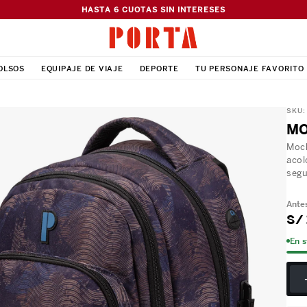
HASTA 6 CUOTAS SIN INTERESES
OLSOS
EQUIPAJE DE VIAJE
DEPORTE
TU PERSONAJE FAVORITO
SKU
MO
Moch
acol
segu
S/
En 