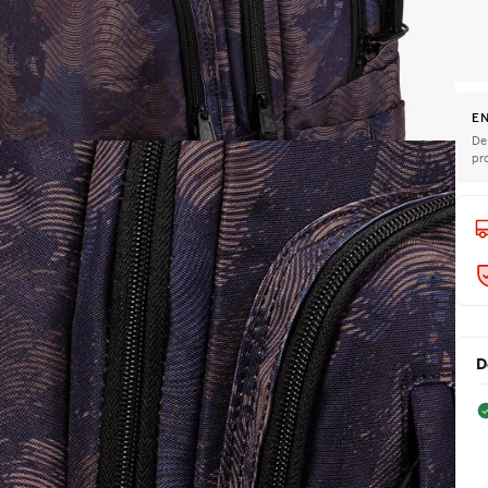
EN
De
pr
D