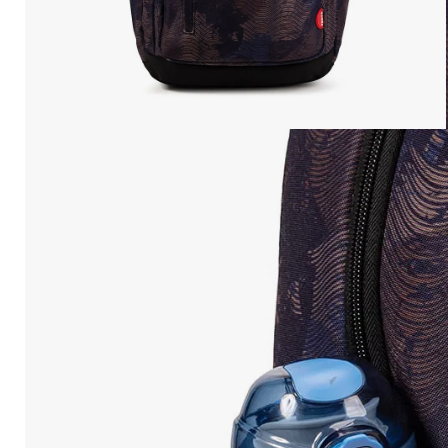
10
.
Mochila Viajera