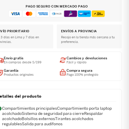
PAGO SEGURO CON MERCADO PAGO
VÍO PRIORITARIO
ENVÍOS A PROVINCIA
 3 días en Lima y 7 días en
Recojo en la tienda más cercana a tu
ovincias.
preferencia.
Envío gratis
Cambios y devoluciones
En compras desde S/199
Fácil y rápido
Garantía
Compra segura
Productos originales
Pago 100% protegido
etalles del producto
Compartimientos principalesCompartimiento porta laptop
acolchadoSistema de seguridad para cierreRespaldar
acolchadoBolsillos externosTirantes acolchados
regulablesSalida para audífonos