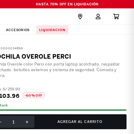
HASTA 70% OFF EN LIQUIDACIÓN
LIQUIDACIÓN
ACCESORIOS
:
0000034866
CHILA OVEROLE PERCI
ila Overole color Perci con porta laptop acolchado, respaldar
chado, bolsillos externos y sistema de seguridad. Cómoda y
ra.
S/
259
.
90
103
.
96
-
60 %
OFF
stock
－
＋
AGREGAR AL CARRITO