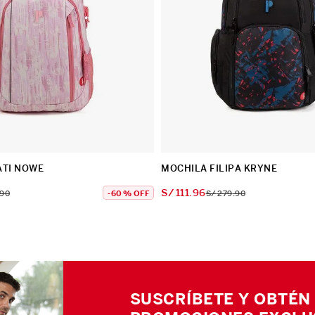
ATI NOWE
MOCHILA FILIPA KRYNE
S/
111
.
96
90
-
60 %
OFF
S/
279
.
90
SUSCRÍBETE Y OBTÉN