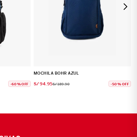
MOCHILA BOHR AZUL
S/
94
.
95
-
60 %
OFF
S/
189
.
90
-
50 %
OFF