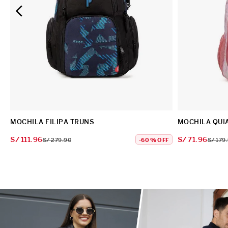
MOCHILA FILIPA TRUNS
MOCHILA QUI
S/
111
.
96
S/
71
.
96
S/
279
.
90
-
60 %
OFF
S/
179
.