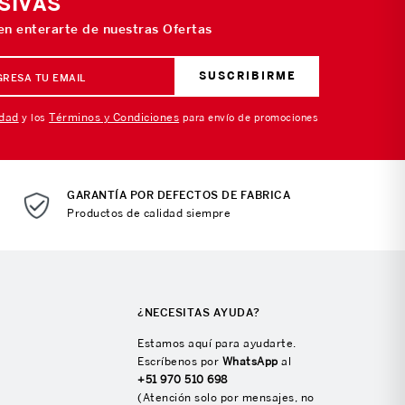
SIVAS
 en enterarte de nuestras Ofertas
SUSCRIBIRME
idad
Términos y Condiciones
y los
para envío de promociones
GARANTÍA POR DEFECTOS DE FABRICA
Productos de calidad siempre
¿NECESITAS AYUDA?
Estamos aquí para ayudarte.
Escríbenos por
WhatsApp
al
+51 970 510 698
(Atención solo por mensajes, no