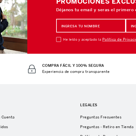
PROMOCIONES EXCLU
Déjanos tu email y seras el primero
Política de Privac
He leído y aceptado la
COMPRA FÁCIL Y 100% SEGURA
Experiencia de compra transparente
A
LEGALES
u Cuenta
Preguntas Frecuentes
didos
Preguntas - Retiro en Tienda