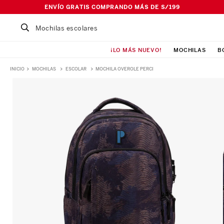
ENVÍO GRATIS COMPRANDO MÁS DE S/199
Buscar un producto...
¡LO MÁS NUEVO!
MOCHILAS
B
TÉRMINOS MÁS BUSCADOS
MOCHILAS
ESCOLAR
MOCHILA OVEROLE PERCI
1
.
Mochila
2
.
Lonchera
3
.
Cartuchera
4
.
Bolso
5
.
Pañalera
6
.
Maleta
7
.
Ismalia
8
.
Canguro
9
.
Loncheras