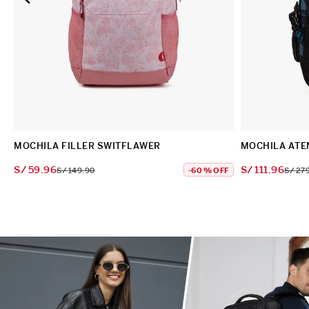
MOCHILA FILLER SWITFLAWER
MOCHILA ATE
S/
59
.
96
S/
111
.
96
S/
149
.
90
-
60 %
OFF
S/
27