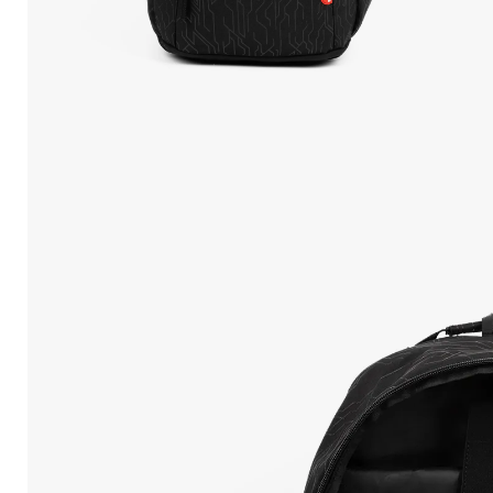
10
.
Mochila Viajera