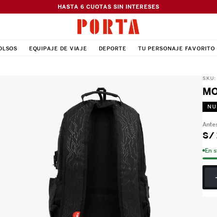
HASTA 6 CUOTAS SIN INTERESES
OLSOS
EQUIPAJE DE VIAJE
DEPORTE
TU PERSONAJE FAVORITO
SKU
MO
NU
S/
En 