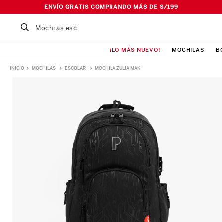
ENVÍO GRATIS COMPRANDO MÁS DE S/199
Buscar un producto...
¡LO MÁS NUEVO!
MOCHILAS
B
TÉRMINOS MÁS BUSCADOS
MOCHILAS
ESCOLAR
MOCHILA ZULIA MAK
1
.
Mochila
2
.
Lonchera
3
.
Cartuchera
4
.
Bolso
5
.
Pañalera
6
.
Maleta
7
.
Ismalia
8
.
Canguro
9
.
Loncheras