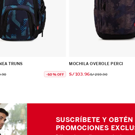
NEA TRUNS
MOCHILA OVEROLE PERCI
S/
103
.
96
9
.
90
-
60 %
OFF
S/
259
.
90
SUSCRÍBETE Y OBTÉN
PROMOCIONES EXCLU