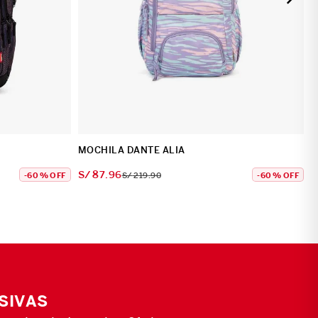
MOCHILA DANTE ALIA
S/
87
.
96
-
60 %
OFF
S/
219
.
90
-
60 %
OFF
SIVAS