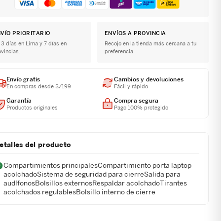
VÍO PRIORITARIO
ENVÍOS A PROVINCIA
 3 días en Lima y 7 días en
Recojo en la tienda más cercana a tu
ovincias.
preferencia.
Envío gratis
Cambios y devoluciones
En compras desde S/199
Fácil y rápido
Garantía
Compra segura
Productos originales
Pago 100% protegido
etalles del producto
Compartimientos principalesCompartimiento porta laptop
acolchadoSistema de seguridad para cierreSalida para
audífonosBolsillos externosRespaldar acolchadoTirantes
acolchados regulablesBolsillo interno de cierre