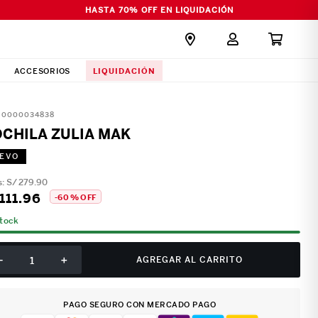
HASTA 70% OFF EN LIQUIDACIÓN
LIQUIDACIÓN
ACCESORIOS
:
0000034838
CHILA ZULIA MAK
EVO
S/
279
.
90
111
.
96
-
60 %
OFF
stock
－
＋
AGREGAR AL CARRITO
PAGO SEGURO CON MERCADO PAGO