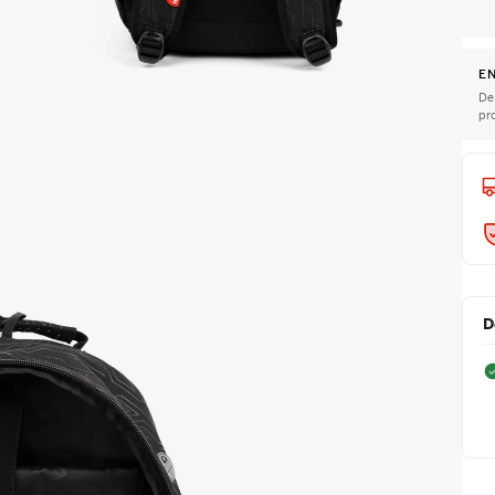
EN
De
pr
D