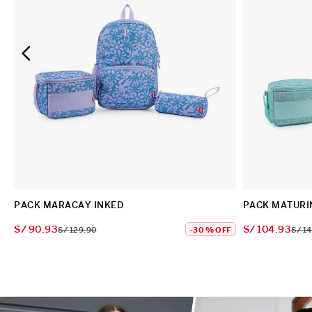
PACK MARACAY INKED
PACK MATURI
S/
90
.
93
S/
104
.
93
S/
129
.
90
-
30 %
OFF
S/
1