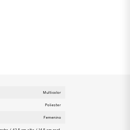
Multicolor
Poliester
Femenino
ncho / 42.5 cm alto / 14.5 cm prof.