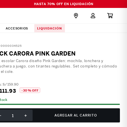
HASTA 70% OFF EN LIQUIDACIÓN
LIQUIDACIÓN
ACCESORIOS
:
0000034525
CK CARORA PINK GARDEN
 escolar Carora diseño Pink Garden: mochila, lonchera y
uchera a juego, con tirantes regulables. Set completo y cómodo
 el cole.
S/
159
.
90
111
.
93
-
30 %
OFF
stock
－
＋
AGREGAR AL CARRITO