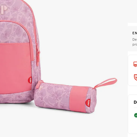
EN
De
pr
D