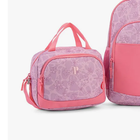
10
.
Mochila Viajera