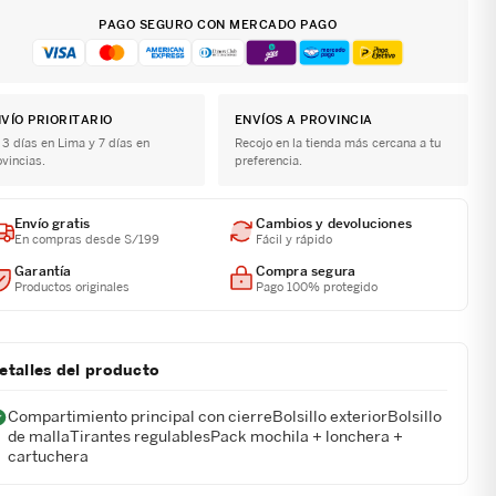
PAGO SEGURO CON MERCADO PAGO
VÍO PRIORITARIO
ENVÍOS A PROVINCIA
 3 días en Lima y 7 días en
Recojo en la tienda más cercana a tu
ovincias.
preferencia.
Envío gratis
Cambios y devoluciones
En compras desde S/199
Fácil y rápido
Garantía
Compra segura
Productos originales
Pago 100% protegido
etalles del producto
Compartimiento principal con cierreBolsillo exteriorBolsillo
de mallaTirantes regulablesPack mochila + lonchera +
cartuchera