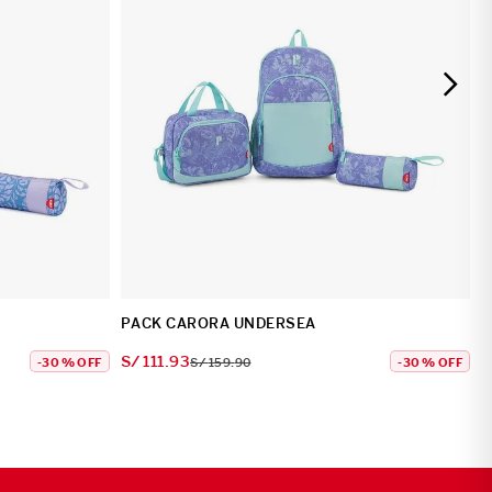
PACK CARORA UNDERSEA
S/
111
.
93
-
30 %
OFF
S/
159
.
90
-
30 %
OFF