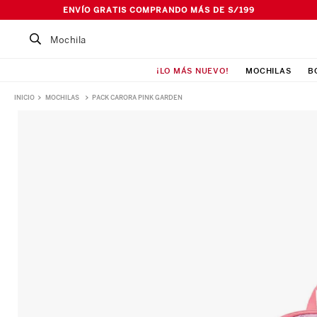
ENVÍO GRATIS COMPRANDO MÁS DE S/199
Buscar un producto...
¡LO MÁS NUEVO!
MOCHILAS
B
TÉRMINOS MÁS BUSCADOS
MOCHILAS
PACK CARORA PINK GARDEN
1
.
Mochila
2
.
Lonchera
3
.
Cartuchera
4
.
Bolso
5
.
Pañalera
6
.
Maleta
7
.
Ismalia
8
.
Canguro
9
.
Loncheras