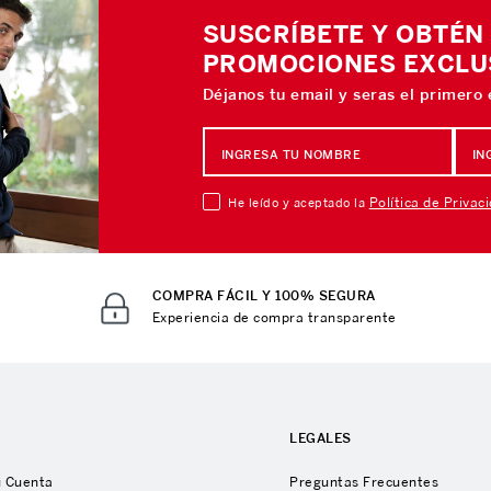
SUSCRÍBETE Y OBTÉN
PROMOCIONES EXCLU
Déjanos tu email y seras el primero
Política de Privac
He leído y aceptado la
COMPRA FÁCIL Y 100% SEGURA
Experiencia de compra transparente
A
LEGALES
u Cuenta
Preguntas Frecuentes