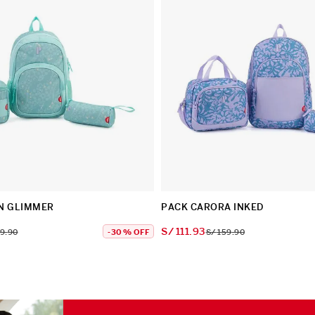
N GLIMMER
PACK CARORA INKED
S/
111
.
93
49
.
90
-
30 %
OFF
S/
159
.
90