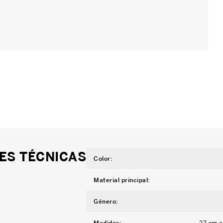
ES TÉCNICAS
Color
:
Material principal
:
Género
:
Medidas
:
27 cm a