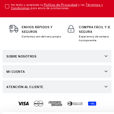
Política de Privacidad
Términos y
He leído y aceptado la
y los
Condiciones
para envío de promociones
ENVIOS RÁPIDOS Y
COMPRA FÁCIL Y 10
SEGUROS
SEGURA
Contamos con delivery propio
Experiencia de compra
transparente
SOBRE NOSOTROS
Sobre Nosotros
MI CUENTA
Nuestas tiendas
Ingresa a tu Cuenta
Distribuidor Porta
ATENCIÓN AL CLIENTE
Ver mis Pedidos
Trabaja con Nosotros
Preguntas Frecuentes
Mis Direcciones
Contáctanos
Preguntas - Retiro en Tienda
Crear una Cuenta