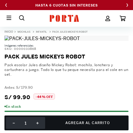
‹
›
HASTA 50% OFF EN CYBERPORTA
MOCHILAS
INFANTIL
PACK JULES MICKEYS ROBOT
Imágenes referenciales
SKU
:
0000033868
PACK JULES MICKEYS ROBOT
Pack escolar Jules diseño Mickey Robot: mochila, lonchera y
cartuchera a juego. Todo lo que tu peque necesita para el cole en un
set.
S/
179
.
90
S/
99
.
90
-
44 %
OFF
En stock
－
＋
AGREGAR AL CARRITO