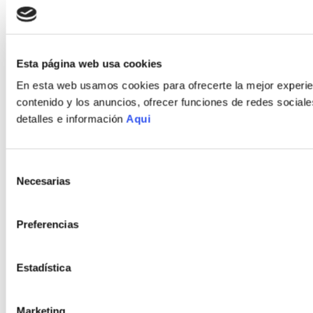
Políticas de Despacho
PORTA 2022 © TODOS LOS DERECHOS RESERVADOS
Recuperar tu Contraseña
Desarrollado por
Enova Agency
Políticas de Garantía
Políticas de Devoluciones
Esta página web usa cookies
En esta web usamos cookies para ofrecerte la mejor experien
Política de Privacidad
contenido y los anuncios, ofrecer funciones de redes sociales
Política de Cookies
detalles e información
Aqui
Términos y Condiciones
Selección
Necesarias
de
consentimiento
Preferencias
Estadística
Marketing