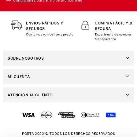
Condiciones
para envío de promociones
ENVIOS RÁPIDOS Y
COMPRA FÁCIL Y 10
SEGUROS
SEGURA
Contamos con delivery propio
Experiencia de compra
transparente
SOBRE NOSOTROS
Sobre Nosotros
MI CUENTA
Nuestas tiendas
Ingresa a tu Cuenta
Distribuidor Porta
ATENCIÓN AL CLIENTE
Ver mis Pedidos
Trabaja con Nosotros
Preguntas Frecuentes
Mis Direcciones
Contáctanos
Preguntas - Retiro en Tienda
Crear una Cuenta
Políticas de Despacho
PORTA 2022 © TODOS LOS DERECHOS RESERVADOS
Recuperar tu Contraseña