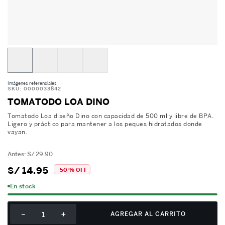
Imágenes referenciales
SKU
:
0000033842
TOMATODO LOA DINO
Tomatodo Loa diseño Dino con capacidad de 500 ml y libre de BPA.
Ligero y práctico para mantener a los peques hidratados donde
vayan.
S/
29
.
90
S/
14
.
95
-
50 %
OFF
En stock
－
＋
AGREGAR AL CARRITO