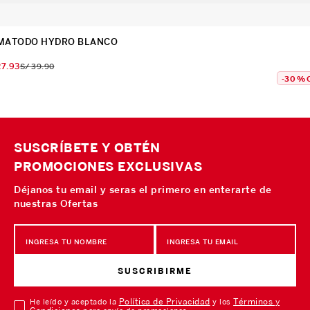
MATODO HYDRO BLANCO
27
.
93
S/
39
.
90
-
30 %
SUSCRÍBETE Y OBTÉN
PROMOCIONES EXCLUSIVAS
Déjanos tu email y seras el primero en enterarte de
nuestras Ofertas
SUSCRIBIRME
Política de Privacidad
Términos y
He leído y aceptado la
y los