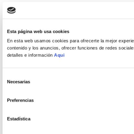
Desarrollado por
Enova Agency
Políticas de Garantía
Políticas de Devoluciones
Política de Privacidad
Esta página web usa cookies
Política de Cookies
En esta web usamos cookies para ofrecerte la mejor experien
contenido y los anuncios, ofrecer funciones de redes sociales
Términos y Condiciones
detalles e información
Aqui
Selección
Necesarias
de
consentimiento
Preferencias
Estadística