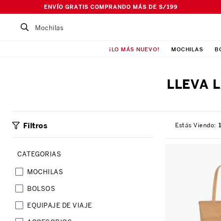
ENVÍO GRATIS COMPRANDO MÁS DE S/199
Buscar un producto...
¡LO MÁS NUEVO!
MOCHILAS
B
TÉRMINOS MÁS BUSCADOS
1
.
Mochila
LLEVA 
2
.
Lonchera
3
.
Cartuchera
Filtros
4
.
Bolso
5
.
Pañalera
6
.
Maleta
MOCHILAS
7
.
Ismalia
BOLSOS
8
.
Canguro
EQUIPAJE DE VIAJE
9
.
Loncheras