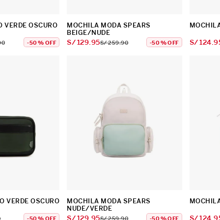
O VERDE OSCURO
MOCHILA MODA SPEARS
MOCHILA
BEIGE/NUDE
S/
129
.
95
S/
124
.
9
90
-
50 %
OFF
S/
259
.
90
-
50 %
OFF
O VERDE OSCURO
MOCHILA MODA SPEARS
MOCHILA
NUDE/VERDE
S/
129
.
95
S/
124
.
9
0
-
50 %
OFF
S/
259
.
90
-
50 %
OFF