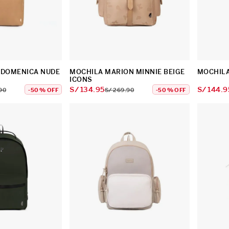
 DOMENICA NUDE
MOCHILA MARION MINNIE BEIGE
MOCHILA
ICONS
S/
134
.
95
S/
144
.
9
90
-
50 %
OFF
S/
269
.
90
-
50 %
OFF