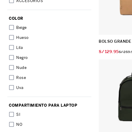
ACCESORIOS
10
.
Mochila Viajera
COLOR
Beige
Hueso
BOLSO GRANDE
Lila
S/
129
.
95
S/
259
.
Negro
Nude
Rose
Uva
COMPARTIMIENTO PARA LAPTOP
SI
NO