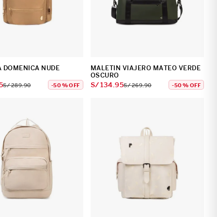
 DOMENICA NUDE
MALETIN VIAJERO MATEO VERDE
OSCURO
5
S/
134
.
95
S/
289
.
90
-
50 %
OFF
S/
269
.
90
-
50 %
OFF