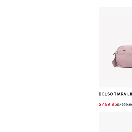
BOLSO TIARA LI
S/
99
.
95
S/
199
.
9