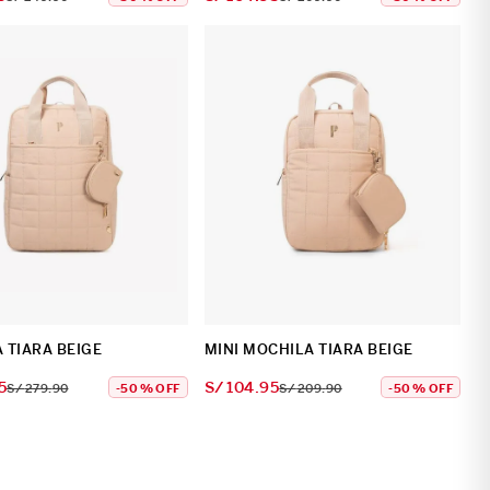
 TIARA BEIGE
MINI MOCHILA TIARA BEIGE
5
S/
104
.
95
S/
279
.
90
-
50 %
OFF
S/
209
.
90
-
50 %
OFF