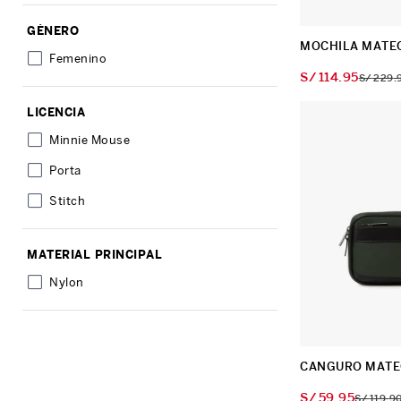
GÉNERO
MOCHILA MATE
Femenino
S/
114
.
95
S/
229
.
LICENCIA
Minnie Mouse
Porta
Stitch
MATERIAL PRINCIPAL
Nylon
CANGURO MATE
S/
59
.
95
S/
119
.
9