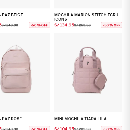
 PAZ BEIGE
MOCHILA MARION STITCH ECRU
ICONS
5
S/
134
.
95
S/
249
.
90
-
50 %
OFF
S/
269
.
90
-
50 %
OFF
 PAZ ROSE
MINI MOCHILA TIARA LILA
5
S/
104
.
95
S/
249
.
90
-
50 %
OFF
S/
209
.
90
-
50 %
OFF