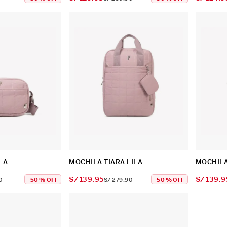
LA
MOCHILA TIARA LILA
MOCHILA
S/
139
.
95
S/
139
.
9
0
-
50 %
OFF
S/
279
.
90
-
50 %
OFF