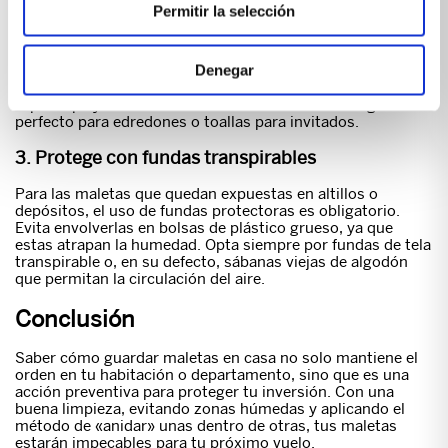
2. Utiliza el interior para objetos de temporada
Permitir la selección
El espacio vacío dentro de una maleta es un
compartimento de almacenamiento gratuito en tu hogar.
Aprovecha el interior para guardar ropa que no usarás en
Denegar
varios meses, como casacas muy voluminosas en verano o
ropa de playa durante el invierno. También es el lugar
perfecto para edredones o toallas para invitados.
3. Protege con fundas transpirables
Para las maletas que quedan expuestas en altillos o
depósitos, el uso de fundas protectoras es obligatorio.
Evita envolverlas en bolsas de plástico grueso, ya que
estas atrapan la humedad. Opta siempre por fundas de tela
transpirable o, en su defecto, sábanas viejas de algodón
que permitan la circulación del aire.
Conclusión
Saber cómo guardar maletas en casa no solo mantiene el
orden en tu habitación o departamento, sino que es una
acción preventiva para proteger tu inversión. Con una
buena limpieza, evitando zonas húmedas y aplicando el
método de «anidar» unas dentro de otras, tus maletas
estarán impecables para tu próximo vuelo.