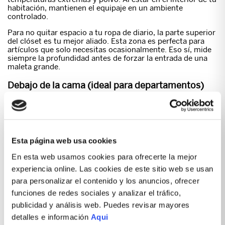
habitación, mantienen el equipaje en un ambiente
controlado.
Para no quitar espacio a tu ropa de diario, la parte superior
del clóset es tu mejor aliado. Esta zona es perfecta para
artículos que solo necesitas ocasionalmente. Eso sí, mide
siempre la profundidad antes de forzar la entrada de una
maleta grande.
Debajo de la cama (ideal para departamentos)
Esta zona maximiza el área disponible, siendo la solución
perfecta para habitaciones pequeñas. Las camas con
tarima, cajonería o estilo canapé resultan ideales porque
permiten que las maletas encajen de forma natural y
protegidas del polvo.
Esta página web usa cookies
Si tu cama tiene patas altas tradicionales, te sugerimos
En esta web usamos cookies para ofrecerte la mejor
cubrir el equipaje con fundas de tela para evitar que las
experiencia online. Las cookies de este sitio web se usan
cremalleras se llenen de pelusas con el tiempo.
para personalizar el contenido y los anuncios, ofrecer
Depósitos o cuartos de servicio
funciones de redes sociales y analizar el tráfico,
publicidad y análisis web. Puedes revisar mayores
Si cuentas con un cuarto de depósito o garaje techado,
tienes una excelente opción para maletas grandes o sets
detalles e información
Aqui
familiares completos. Sin embargo, estos espacios suelen