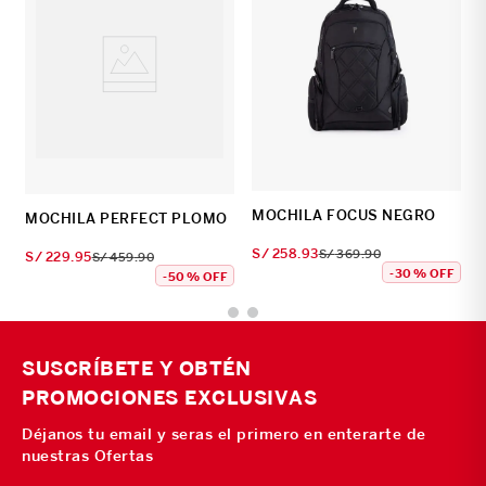
MOCHILA FOCUS NEGRO
MOCHILA PERFECT PLOMO
S/
258
.
93
S/
369
.
90
S/
229
.
95
S/
459
.
90
-
30 %
OFF
-
50 %
OFF
SUSCRÍBETE Y OBTÉN
PROMOCIONES EXCLUSIVAS
Déjanos tu email y seras el primero en enterarte de
nuestras Ofertas