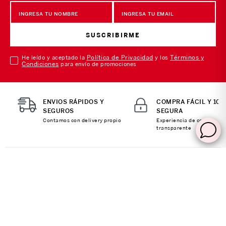
SUSCRIBIRME
Política de Privacidad
Términos y
He leído y aceptado la
y los
Condiciones
para envío de promociones
ENVIOS RÁPIDOS Y
COMPRA FÁCIL Y 10
SEGUROS
SEGURA
Contamos con delivery propio
Experiencia de compra
transparente
SOBRE NOSOTROS
Sobre Nosotros
MI CUENTA
Nuestas tiendas
Ingresa a tu Cuenta
Distribuidor Porta
ATENCIÓN AL CLIENTE