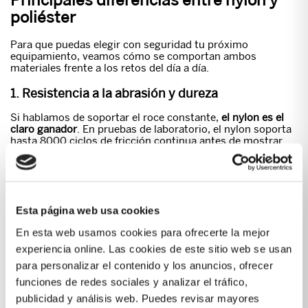
poliéster
Para que puedas elegir con seguridad tu próximo
equipamiento, veamos cómo se comportan ambos
materiales frente a los retos del día a día.
1. Resistencia a la abrasión y dureza
Si hablamos de soportar el roce constante,
el nylon es el
claro ganador
. En pruebas de laboratorio, el nylon soporta
hasta 8000 ciclos de fricción continua antes de mostrar
desgaste, mientras que el poliéster ronda los 5000 ciclos.
Es por esto que
Porta
es la opción predilecta para usos
exigentes o condiciones extremas.
2. Absorción de humedad y secado
Esta página web usa cookies
Aquí la diferencia es evidente. El poliéster apenas retiene
En esta web usamos cookies para ofrecerte la mejor
un 0.4% de humedad, por lo que se seca de forma
inmediata y mantiene el 100% de su resistencia incluso
experiencia online. Las cookies de este sitio web se usan
estando empapado. Por otro lado, el nylon puede absorber
para personalizar el contenido y los anuncios, ofrecer
hasta un 4.5% de humedad, lo que hace que tarde un poco
funciones de redes sociales y analizar el tráfico,
más en secarse y se vuelva ligeramente más pesado bajo
lluvias intensas.
publicidad y análisis web. Puedes revisar mayores