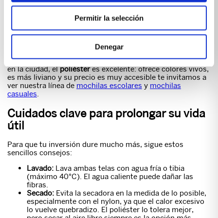
base, ya que expulsa el sudor rápidamente y retiene el
calor corporal.
Permitir la selección
Para mochilas, maletas y uso diario
Denegar
Si buscas una mochila para ir a la universidad o al trabajo
en la ciudad, el
poliéster
es excelente: ofrece colores vivos,
es más liviano y su precio es muy accesible te invitamos a
ver nuestra línea de
mochilas escolares
y
mochilas
casuales
.
Cuidados clave para prolongar su vida
útil
Para que tu inversión dure mucho más, sigue estos
sencillos consejos:
Lavado:
Lava ambas telas con agua fría o tibia
(máximo 40°C). El agua caliente puede dañar las
fibras.
Secado:
Evita la secadora en la medida de lo posible,
especialmente con el nylon, ya que el calor excesivo
lo vuelve quebradizo. El poliéster lo tolera mejor,
pero secar al aire libre siempre es la opción más